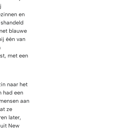
j
ezinnen en
mishandeld
 met blauwe
ij één van
n
st, met een
in naar het
n had een
k mensen aan
at ze
n later,
 uit New