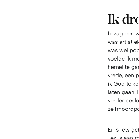
Ik d
Ik zag een w
was artisti
was wel pop
voelde ik me
hemel te gaa
vrede, een p
ik God telk
laten gaan.
verder beslo
zelfmoordp
Er is iets 
Jezus aan me