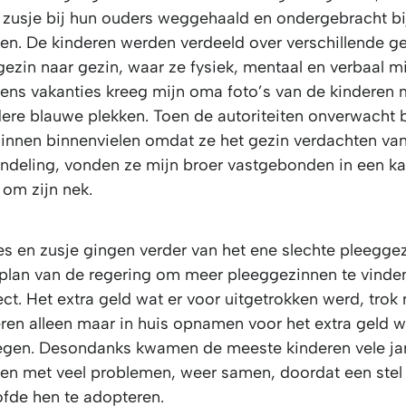
n zusje bij hun ouders weggehaald en ondergebracht bi
en. De kinderen werden verdeeld over verschillende g
gezin naar gezin, waar ze fysiek, mentaal en verbaal 
dens vakanties kreeg mijn oma foto’s van de kinderen
ere blauwe plekken. Toen de autoriteiten onverwacht b
innen binnenvielen omdat ze het gezin verdachten va
ndeling, vonden ze mijn broer vastgebonden in een ka
om zijn nek.
es en zusje gingen verder van het ene slechte pleeggez
 plan van de regering om meer pleeggezinnen te vinde
ect. Het extra geld wat er voor uitgetrokken werd, tro
eren alleen maar in huis opnamen voor het extra geld w
egen. Desondanks kwamen de meeste kinderen vele jare
en met veel problemen, weer samen, doordat een stel
ofde hen te adopteren.