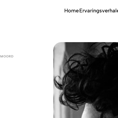
Home
Ervaringsverhal
LFMOORD