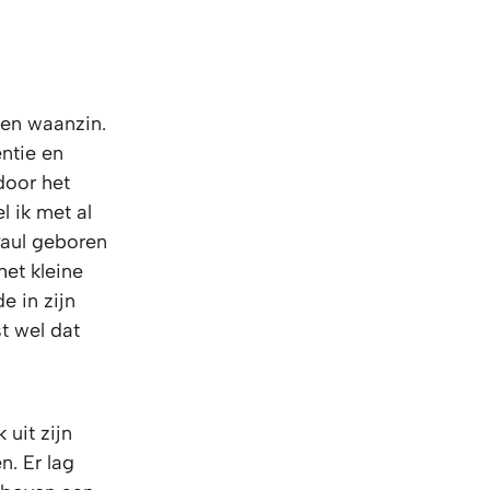
 en waanzin.
entie en
door het
l ik met al
Paul geboren
het kleine
e in zijn
t wel dat
uit zijn
n. Er lag