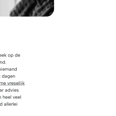
week op de
nd.
 niemand
ht dagen
me vreselijk
ar advies
 heel veel
 allerlei