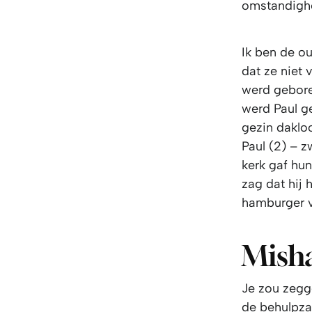
omstandighe
Ik ben de o
dat ze niet 
werd gebore
werd Paul g
gezin dakloo
Paul (2) – 
kerk gaf hu
zag dat hij
hamburger v
Mish
Je zou zegg
de behulpza