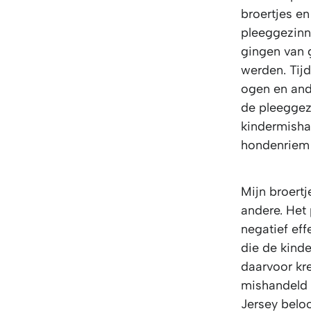
broertjes e
pleeggezinn
gingen van 
werden. Tij
ogen en and
de pleeggez
kindermisha
hondenriem 
Mijn broertj
andere. Het
negatief eff
die de kind
daarvoor kr
mishandeld 
Jersey belo