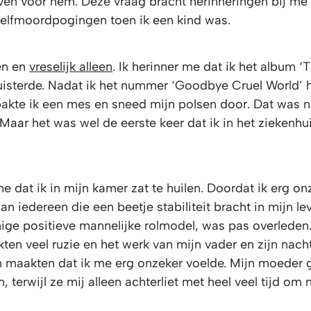
even voor hem. Deze vraag bracht herinneringen bij m
zelfmoordpogingen toen ik een kind was.
ien en
vreselijk alleen
. Ik herinner me dat ik het album ‘
luisterde. Nadat ik het nummer ‘Goodbye Cruel World’ 
pakte ik een mes en sneed mijn polsen door. Dat was n
 Maar het was wel de eerste keer dat ik in het ziekenhu
me dat ik in mijn kamer zat te huilen. Doordat ik erg o
aan iedereen die een beetje stabiliteit bracht in mijn le
nige positieve mannelijke rolmodel, was pas overleden
en veel ruzie en het werk van mijn vader en zijn nacht
en maakten dat ik me erg onzeker voelde. Mijn moeder g
, terwijl ze mij alleen achterliet met heel veel tijd om 