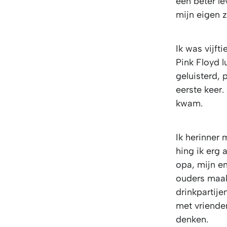
een beter l
mijn eigen 
Ik was vijft
Pink Floyd 
geluisterd, 
eerste keer.
kwam.
Ik herinner 
hing ik erg 
opa, mijn e
ouders maakt
drinkpartij
met vrienden
denken.