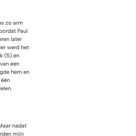
as zo arm
oordat Paul
ren later
der werd het
k (5) en
 van een
olgde hem en
 één
elen.
 Maar nadat
rden mijn