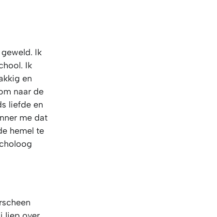
 geweld. Ik
hool. Ik
akkig en
 om naar de
s liefde en
inner me dat
de hemel te
ycholoog
erscheen
 liep over