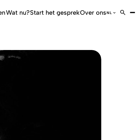
en
Wat nu?
Start het gesprek
Over ons
NL
DE
German
EN
English
FR
French
IT
Italian
NL
Dutch
NL
Flemish