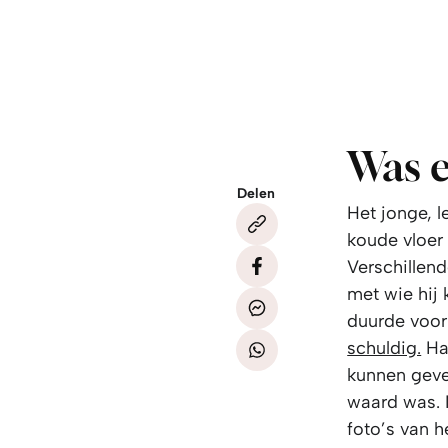
Was 
Delen
Het jonge, 
koude vloer
Verschillen
met wie hij
duurde voor
schuldig.
Had
kunnen geve
waard was. M
foto’s van 