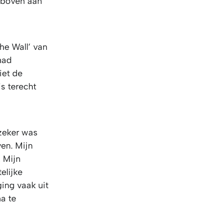
e boven aan
The Wall’ van
had
iet de
is terecht
nzeker was
ven. Mijn
. Mijn
elijke
ing vaak uit
na te