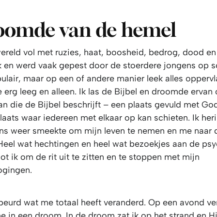
roomde van de hemel
ereld vol met ruzies, haat, boosheid, bedrog, dood en
ek en werd vaak gepest door de stoerdere jongens op sc
ulair, maar op een of andere manier leek alles oppervl
 erg leeg en alleen. Ik las de Bijbel en droomde ervan
n die de Bijbel beschrijft – een plaats gevuld met God
laats waar iedereen met elkaar op kan schieten. Ik her
ens weer smeekte om mijn leven te nemen en me naar 
 Heel wat hechtingen en heel wat bezoekjes aan de ps
ot ik om de rit uit te zitten en te stoppen met mijn
ogingen.
gebeurd wat me totaal heeft veranderd. Op een avond v
 in een droom. In de droom zat ik op het strand en Hij