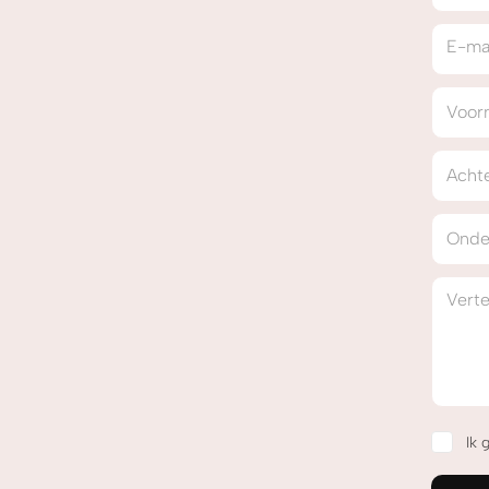
E-ma
Voor
Acht
Onde
Vertel
Ik 