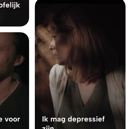
felijk
e voor
Ik mag depressief
zijn