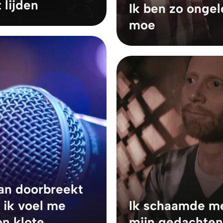
t lijden
Ik ben zo ongelo
moe
an doorbreekt
 ik voel me
Ik schaamde m
n klote
mijn gedachten