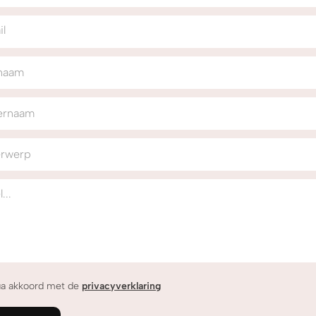
il
naam
ernaam
rwerp
...
ga akkoord met de
privacyverklaring