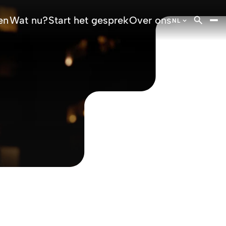
en
Wat nu?
Start het gesprek
Over ons
NL
DE
German
EN
English
FR
French
IT
Italian
NL
Dutch
NL
Flemish