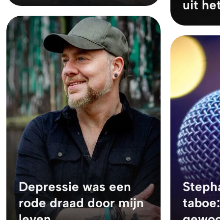
uit he
Depressie was een
Steph
rode draad door mijn
taboe:
leven
gewoo