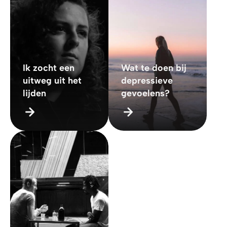
Ik zocht een
Wat te doen bij
uitweg uit het
depressieve
lijden
gevoelens?