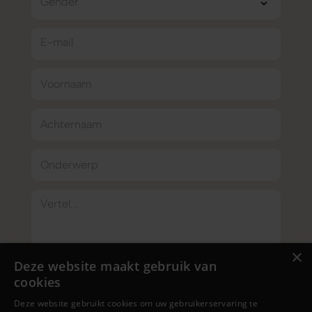
Gender
E-mail
Voornaam
Achternaam
Onderwerp
Vertel...
×
Deze website maakt gebruik van
cookies
Ik ga akkoord met de
privacyverklaring
Deze website gebruikt cookies om uw gebruikerservaring te