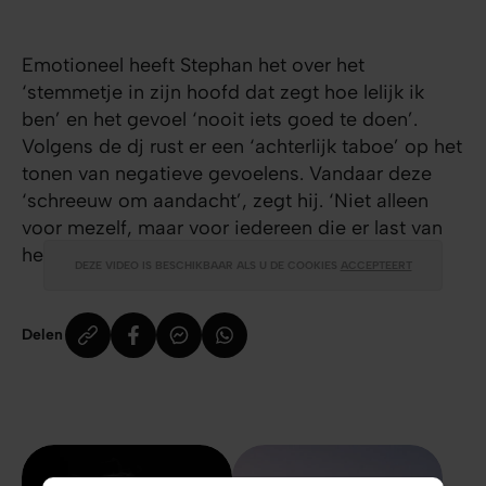
Emotioneel heeft Stephan het over het
‘stemmetje in zijn hoofd dat zegt hoe lelijk ik
ben’ en het gevoel ‘nooit iets goed te doen’.
Volgens de dj rust er een ‘achterlijk taboe’ op het
tonen van negatieve gevoelens. Vandaar deze
‘schreeuw om aandacht’, zegt hij. ‘Niet alleen
voor mezelf, maar voor iedereen die er last van
heeft.’
DEZE VIDEO IS BESCHIKBAAR ALS U DE COOKIES
ACCEPTEERT
Delen